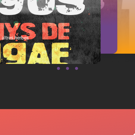
oris
 altres herbes
de Tony Alarco