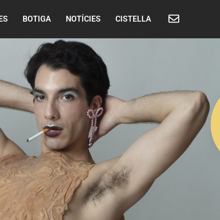
ES
BOTIGA
NOTÍCIES
CISTELLA