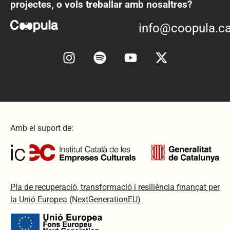
projectes, o vols treballar amb nosaltres?
info@coopula.ca
Amb el suport de:
Pla de recuperació, transformació i resiliència finançat per
la Unió Europea (NextGenerationEU)