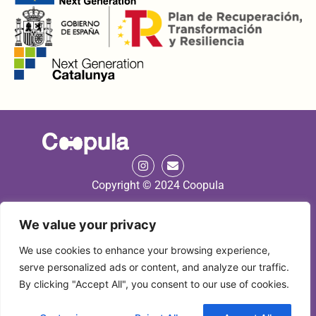
Copyright © 2024 Coopula
We value your privacy
We use cookies to enhance your browsing experience,
Coopula Editorial S.L. és una empresa amb seu a Av. Marquès de
serve personalized ads or content, and analyze our traffic.
Montoliu 14 de Tarragona (Espanya)
Avís Legal
|
Termes i condicions
By clicking "Accept All", you consent to our use of cookies.