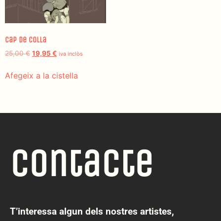
Cap de Colla
25,00
€
19,95
€
iva inclòs
Afegeix a la cistella
Contacte
T’interessa algun dels nostres artistes,