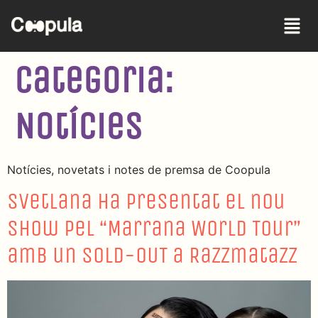
Categoria:
Notícies
Notícies, novetats i notes de premsa de Coopula
Svetlana ha presentat el nou
show pel “Marrana World Tour”
amb un SOLD-OUT a Razzmatazz