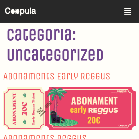
Categoria:
Uncategorized
Abonaments Early Reggus
Abonaments Reggus