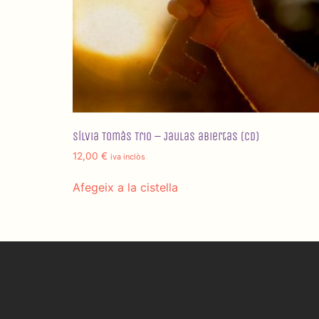
Sílvia Tomàs Trio – Jaulas abiertas (CD)
12,00
€
iva inclòs
Afegeix a la cistella