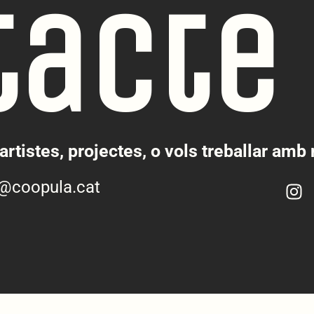
tacte
artistes, projectes, o vols treballar amb
o@coopula.cat