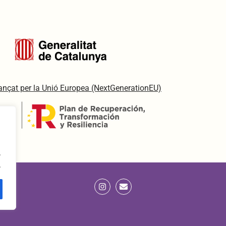
inançat per la Unió Europea (NextGenerationEU)
.
.