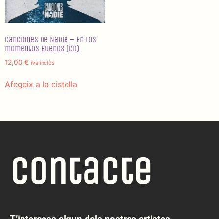
Canciones de Nadie – En los
momentos buenos (CD)
12,00
€
iva inclòs
Afegeix a la cistella
Contacte
T’interessa algun dels nostres artistes,