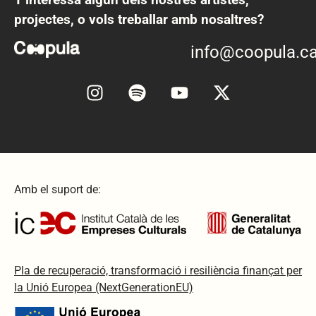
projectes, o vols treballar amb nosaltres?
info@coopula.ca
Amb el suport de:
Pla de recuperació, transformació i resiliència finançat per
la Unió Europea (NextGenerationEU)