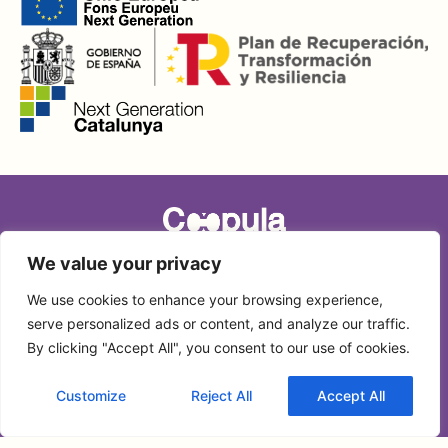
We value your privacy
Copyright © 2024 Coopula
We use cookies to enhance your browsing experience,
serve personalized ads or content, and analyze our traffic.
By clicking "Accept All", you consent to our use of cookies.
Coopula Editorial S.L. és una empresa amb seu a Av. Marquès de
Customize
Reject All
Accept All
Montoliu 14 de Tarragona (Espanya)
Avís Legal
|
Termes i condicions