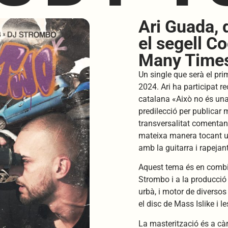
Ari Guada, 
el segell 
Many Time
Un single que serà el pri
2024. Ari ha participat r
catalana «Això no és una 
predilecció per publicar
transversalitat comentan
mateixa manera tocant u
amb la guitarra i rapeja
Aquest tema és en combi
Strombo i a la producció 
urbà, i motor de diverso
el disc de Mass Islike i 
La masterització és a càr