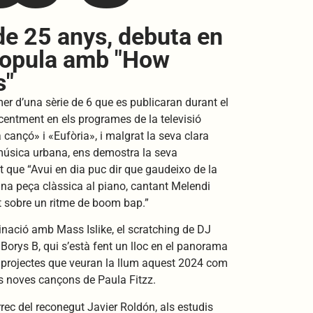
de 25 anys, debuta en
Coopula amb "How
s"
mer d’una sèrie de 6 que es publicaran durant el
ecentment en els programes de la televisió
cançó» i «Eufòria», i malgrat la seva clara
 música urbana, ens demostra la seva
t que “Avui en dia puc dir que gaudeixo de la
na peça clàssica al piano, cantant Melendi
nt sobre un ritme de boom bap.”
nació amb Mass Islike, el scratching de DJ
Borys B, qui s’està fent un lloc en el panorama
s projectes que veuran la llum aquest 2024 com
les noves cançons de Paula Fitzz.
rec del reconegut Javier Roldón, als estudis