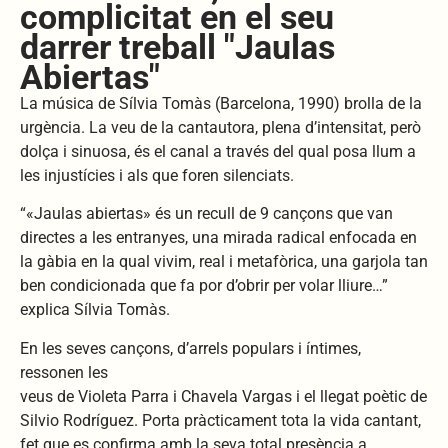
complicitat en el seu
darrer treball "Jaulas
Abiertas"
La música de Sílvia Tomàs (Barcelona, 1990) brolla de la
urgència. La veu de la cantautora, plena d’intensitat, però
dolça i sinuosa, és el canal a través del qual posa llum a
les injustícies i als que foren silenciats.
“«Jaulas abiertas» és un recull de 9 cançons que van
directes a les entranyes, una mirada radical enfocada en
la gàbia en la qual vivim, real i metafòrica, una garjola tan
ben condicionada que fa por d’obrir per volar lliure…”
explica Sílvia Tomàs.
En les seves cançons, d’arrels populars i íntimes,
ressonen les
veus de Violeta Parra i Chavela Vargas i el llegat poètic de
Silvio Rodríguez. Porta pràcticament tota la vida cantant,
fet que es confirma amb la seva total presència a