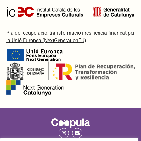
Pla de recuperació, transformació i resiliència finançat per
la Unió Europea (NextGenerationEU)