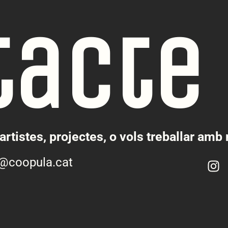
tacte
artistes, projectes, o vols treballar amb
o@coopula.cat