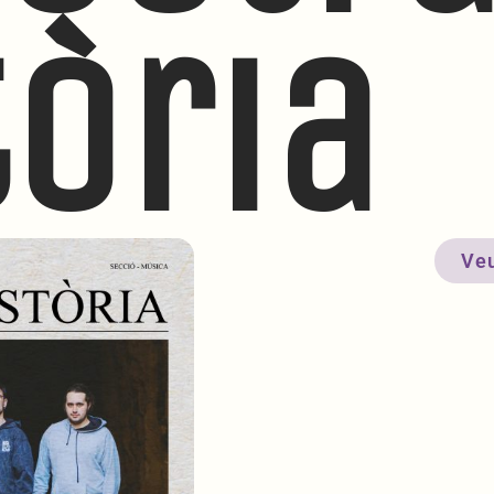
tòria
Veu