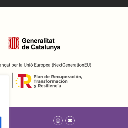
inançat per la Unió Europea (NextGenerationEU)
.
.