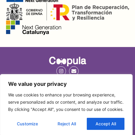
Copyright © 2024 Coopula
We value your privacy
We use cookies to enhance your browsing experience,
serve personalized ads or content, and analyze our traffic.
By clicking "Accept All", you consent to our use of cookies.
Coopula Editorial S.L. és una empresa amb seu a Av. Marquès de
Montoliu 14 de Tarragona (Espanya)
Avís Legal
|
Termes i condicions
Customize
Reject All
Accept All