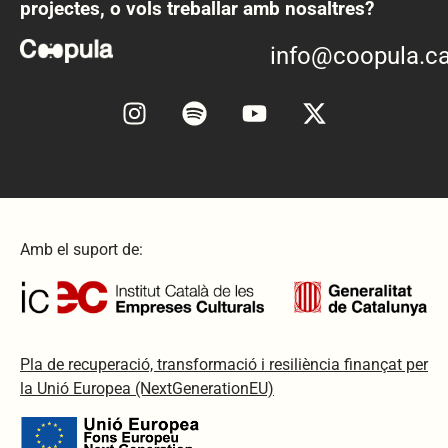
projectes, o vols treballar amb nosaltres?
info@coopula.ca
Amb el suport de:
Pla de recuperació, transformació i resiliència finançat per
la Unió Europea (NextGenerationEU)