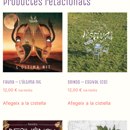
Productes relacionats
Fauna – L’última nit
Seikos – Estival (CD)
12,00
€
12,00
€
iva inclòs
iva inclòs
Afegeix a la cistella
Afegeix a la cistella