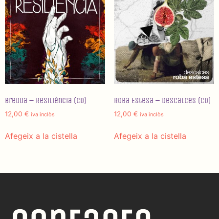
Bredda – Resiliència (CD)
Roba Estesa – Descalces (CD)
12,00
€
12,00
€
iva inclòs
iva inclòs
Afegeix a la cistella
Afegeix a la cistella