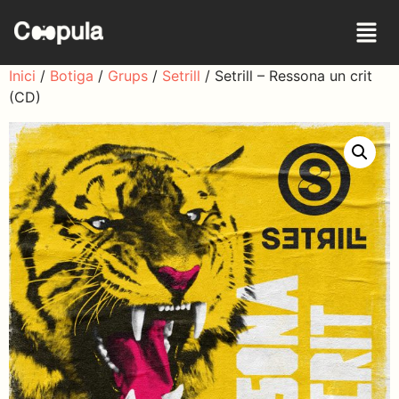
Inici
/
Botiga
/
Grups
/
Setrill
/ Setrill – Ressona un crit
(CD)