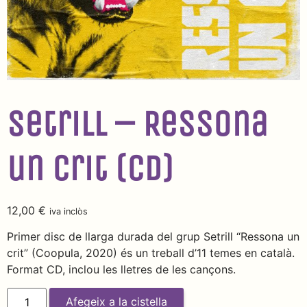
Setrill – Ressona
un crit (CD)
12,00
€
iva inclòs
Primer disc de llarga durada del grup Setrill “Ressona un
crit” (Coopula, 2020) és un treball d’11 temes en català.
Format CD, inclou les lletres de les cançons.
Afegeix a la cistella