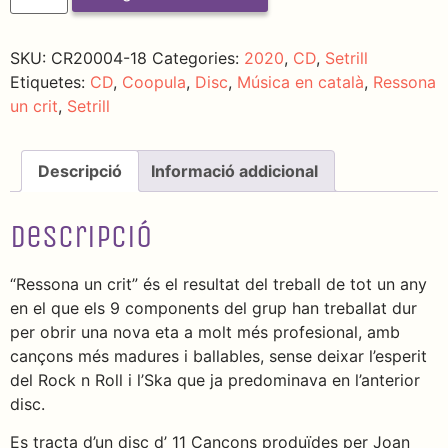
SKU:
CR20004-18
Categories:
2020
,
CD
,
Setrill
Etiquetes:
CD
,
Coopula
,
Disc
,
Música en català
,
Ressona
un crit
,
Setrill
Descripció
Informació addicional
Descripció
“Ressona un crit” és el resultat del treball de tot un any
en el que els 9 components del grup han treballat dur
per obrir una nova eta a molt més profesional, amb
cançons més madures i ballables, sense deixar l’esperit
del Rock n Roll i l’Ska que ja predominava en l’anterior
disc.
Es tracta d’un disc d’ 11 Cançons produïdes per Joan