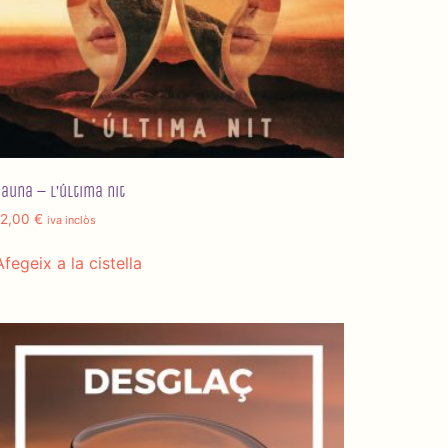
Fauna – L’última nit
12,00
€
iva inclòs
Afegeix a la cistella