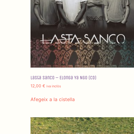
Lasta Sanco – Elonga Ya Ngo (CD)
12,00
€
iva inclòs
Afegeix a la cistella