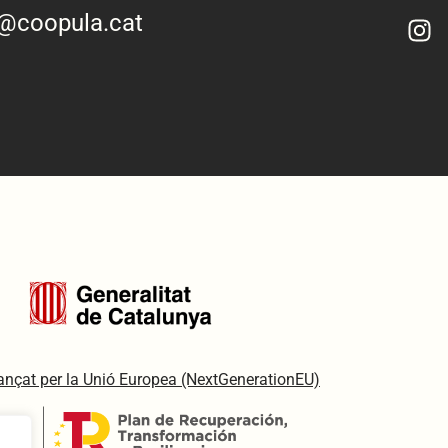
o@coopula.cat
inançat per la Unió Europea (NextGenerationEU)