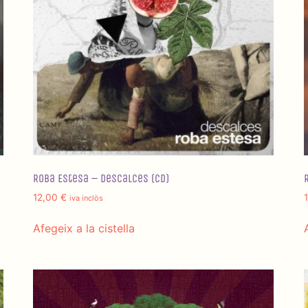
Roba Estesa – Descalces (CD)
12,00
€
iva inclòs
Afegeix a la cistella