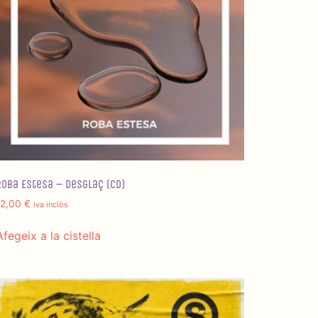
Roba Estesa – Desglaç (CD)
12,00
€
iva inclòs
Afegeix a la cistella