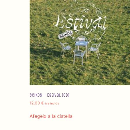
Seikos – Estival (CD)
12,00
€
iva inclòs
Afegeix a la cistella