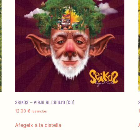
Seikos – Viaje al centro (CD)
12,00
€
iva inclòs
Afegeix a la cistella