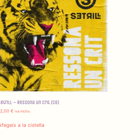
Setrill – Ressona un crit (CD)
12,00
€
iva inclòs
Afegeix a la cistella