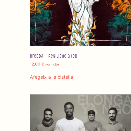
Bredda – Resiliència (CD)
12,00
€
iva inclòs
Afegeix a la cistella