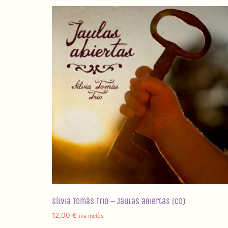
Sílvia Tomàs Trio – Jaulas abiertas (CD)
12,00
€
iva inclòs