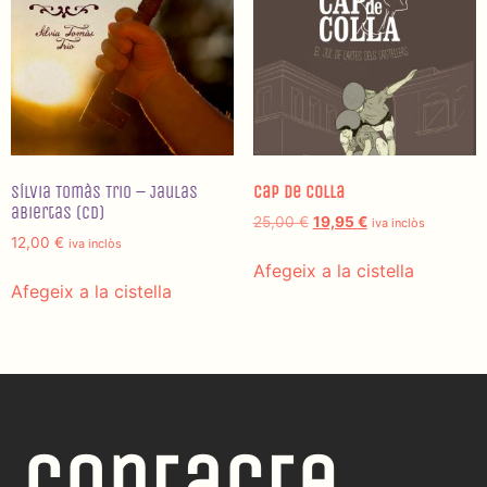
Sílvia Tomàs Trio – Jaulas
Cap de Colla
abiertas (CD)
25,00
€
19,95
€
iva inclòs
12,00
€
iva inclòs
Afegeix a la cistella
Afegeix a la cistella
Contacte