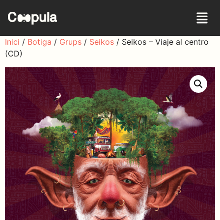
Inici
/
Botiga
/
Grups
/
Seikos
/ Seikos – Viaje al centro
(CD)