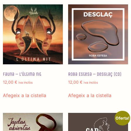
Fauna – L’última nit
Roba Estesa – Desglaç (CD)
12,00
€
12,00
€
iva inclòs
iva inclòs
Afegeix a la cistella
Afegeix a la cistella
Oferta!