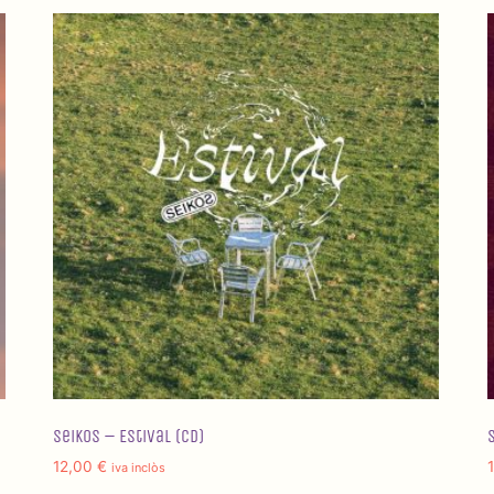
Seikos – Estival (CD)
12,00
€
iva inclòs