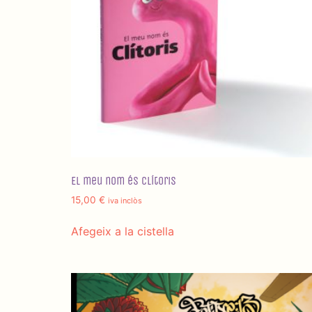
El meu nom és Clítoris
15,00
€
iva inclòs
Afegeix a la cistella