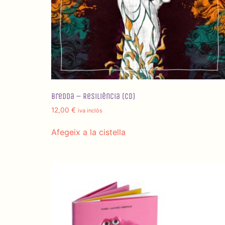
Bredda – Resiliència (CD)
12,00
€
iva inclòs
Afegeix a la cistella