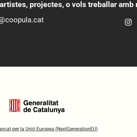
artistes, projectes, o vols treballar amb
o@coopula.cat
inançat per la Unió Europea (NextGenerationEU)