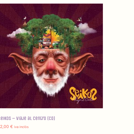
Seikos – Viaje al centro (CD)
12,00
€
iva inclòs