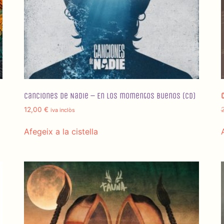
Canciones de Nadie – En los momentos buenos (CD)
12,00
€
iva inclòs
Afegeix a la cistella