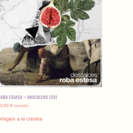
Roba Estesa – Descalces (CD)
12,00
€
iva inclòs
Afegeix a la cistella