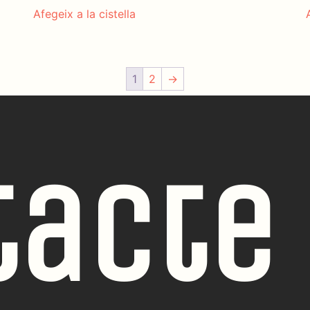
Afegeix a la cistella
1
2
→
tacte