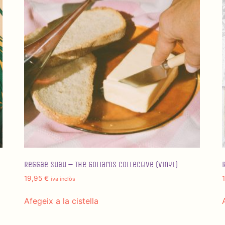
Reggae Suau – The Goliards Collective (Vinyl)
19,95
€
iva inclòs
Afegeix a la cistella