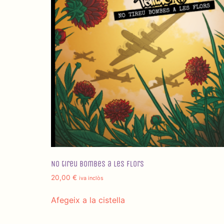
No tireu bombes a les flors
20,00
€
iva inclòs
Afegeix a la cistella