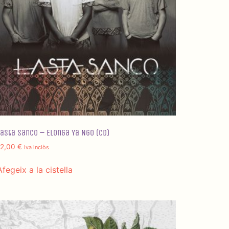
Lasta Sanco – Elonga Ya Ngo (CD)
12,00
€
iva inclòs
Afegeix a la cistella