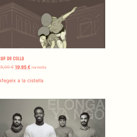
Cap de Colla
25,00
€
19,95
€
iva inclòs
Afegeix a la cistella