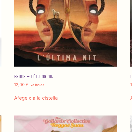
Fauna – L’última nit
12,00
€
iva inclòs
Afegeix a la cistella