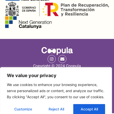
Copyright © 2024 Coopula
We value your privacy
We use cookies to enhance your browsing experience,
serve personalized ads or content, and analyze our traffic.
Coopula Editorial S.L. és una empresa amb seu a Av. Marquès de
Montoliu 14 de Tarragona (Espanya)
By clicking "Accept All", you consent to our use of cookies.
Avís Legal
|
Termes i condicions
Customize
Reject All
Accept All