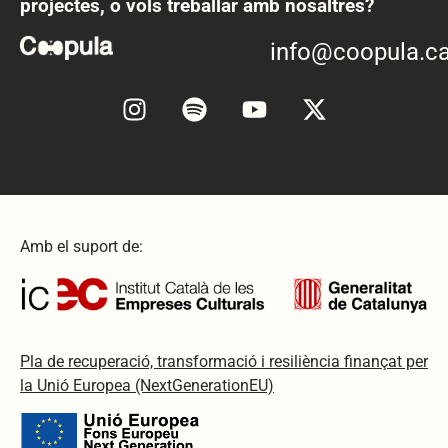
projectes, o vols treballar amb nosaltres?
info@coopula.ca
Amb el suport de:
Pla de recuperació, transformació i resiliència finançat per
la Unió Europea (NextGenerationEU)