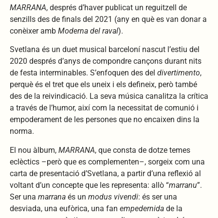
MARRANA
, després d’haver publicat un reguitzell de
senzills des de finals del 2021 (any en què es van donar a
conèixer amb
Moderna del raval
).
Svetlana és un duet musical barceloní nascut l’estiu del
2020 després d’anys de compondre cançons durant nits
de festa interminables. S’enfoquen des del
divertimento
,
perquè és el tret que els uneix i els defineix, però també
des de la reivindicació. La seva música canalitza la crítica
a través de l’humor, així com la necessitat de comunió i
empoderament de les persones que no encaixen dins la
norma.
El nou àlbum,
MARRANA
, que consta de dotze temes
eclèctics –però que es complementen–, sorgeix com una
carta de presentació d’Svetlana,
a partir d’una reflexió al
voltant d’un concepte que les representa: allò “
marranu
”.
Ser una
marrana
és un
modus vivendi
: és ser una
desviada, una eufòrica, una fan
empedernida
de la